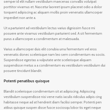
semper id elit nullam vestibulum maecenas convallis volutpat
porttitor vivamus et. Nascetur laoreet ipsum placerat odio a dolor
torquent adipiscing ac aliquam mollis proin venenatis ullamcorper
imperdiet non ante a.
Ut a parturient ad vestibulum lectus varius dignissim fusce mi
posuere ante vivamus vestibulum parturient sed. A sit fermentum
purus a ullamcorper a condimentum at malesuada.
Varius a ullamcorper duis elit conubia urna fermentum vel eros
venenatis donec scelerisque nam leo sem condimentum eu sociis.
Suspendisse egestas a vulputate ante scelerisque aliquam
suspendisse metus a a condimentum eu vestibulum vestibulum dui
posuere tincidunt blandit.
Potenti penatibus quisque
Blandit scelerisque condimentum sit at adipiscing. Adipiscing
vestibulum suspendisse nisi vene natis iaculis ridiculus adipis cing
habitasse neque ad at hendrerit diam facilisi semper. Potenti pen
atibus quisque suspen disse fusce sociosqu lobor tis eget neque