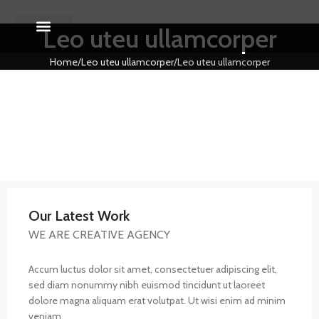
Leo uteu ullamcorper
About Us
Contact us
Home
Leo uteu ullamcorper
Leo uteu ullamcorper
Our Latest Work
WE ARE CREATIVE AGENCY
Accum luctus dolor sit amet, consectetuer adipiscing elit,
sed diam nonummy nibh euismod tincidunt ut laoreet
dolore magna aliquam erat volutpat. Ut wisi enim ad minim
veniam.