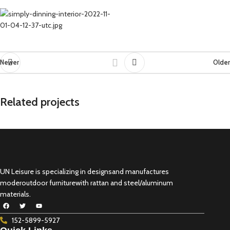
Newer
Older
Related projects
Suspendisse quam at vestibulum
Kitchen
UN Leisure is specializing in designsand manufactures
moderoutdoor furniturewith rattan and steel/aluminum
materials.
152-5899-5927